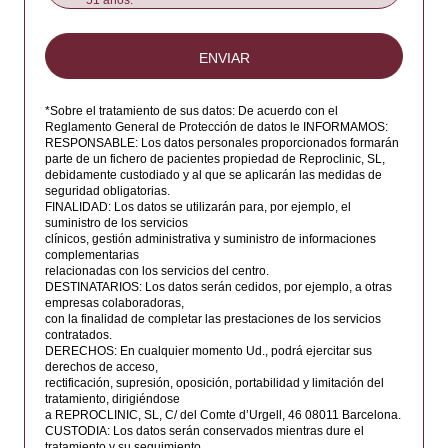
51 años.
Belice
Benin
ENVIAR
Bermudas
Bután
*Sobre el tratamiento de sus datos: De acuerdo con el
Reglamento General de Protección de datos le INFORMAMOS:
Bolivia
RESPONSABLE: Los datos personales proporcionados formarán
parte de un fichero de pacientes propiedad de Reproclinic, SL,
Bosnia y Herzegovina
debidamente custodiado y al que se aplicarán las medidas de
seguridad obligatorias.
Botswana
FINALIDAD: Los datos se utilizarán para, por ejemplo, el
suministro de los servicios
Isla Bouvet
clínicos, gestión administrativa y suministro de informaciones
complementarias
Brasil
relacionadas con los servicios del centro.
DESTINATARIOS: Los datos serán cedidos, por ejemplo, a otras
Territorio Británico del Océano Índico
empresas colaboradoras,
con la finalidad de completar las prestaciones de los servicios
Brunei Darussalam
contratados.
DERECHOS: En cualquier momento Ud., podrá ejercitar sus
Bulgaria
derechos de acceso,
rectificación, supresión, oposición, portabilidad y limitación del
Burkina Faso
tratamiento, dirigiéndose
a REPROCLINIC, SL, C/ del Comte d’Urgell, 46 08011 Barcelona.
Burundi
CUSTODIA: Los datos serán conservados mientras dure el
tratamiento y su seguimiento