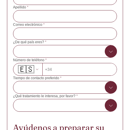
Apellido
*
Correo electrónico
*
¿De qué país eres?
*
Número de teléfono
*
🇪🇸
Afganistán
+34
Albania
Tiempo de contacto preferido
*
Argelia
Samoa Americana
¿Qué tratamiento le interesa, por favor?
*
8:00 - 10:00
Andorra
10:00 - 12:00
Angola
FIV/ICSI con óvulos propios
12:00 - 14:00
Anguila
Ayúdenos a preparar su