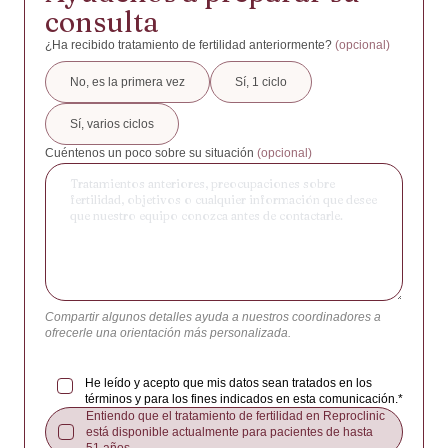
FIV/ICSI con óvulos propios + PGT
14:00 - 16:00
Antártida
consulta
FIV/ICSI con óvulos donados
16:00 - 18:00
Antigua y Barbuda
¿Ha recibido tratamiento de fertilidad anteriormente?
(opcional)
Vitrificación de óvulos
Argentina
No, es la primera vez
Sí, 1 ciclo
Embriodonación
Armenia
Sí, varios ciclos
Inseminación
Aruba
Cuéntenos un poco sobre su situación
(opcional)
ROPA (Recepción de óvulos de la pareja)
Australia
Otro / Ayúdame a elegir
Austria
Azerbaiyán
Bahamas
Bahrein
Compartir algunos detalles ayuda a nuestros coordinadores a
Bangladesh
ofrecerle una orientación más personalizada.
Barbados
He leído y acepto que mis datos sean tratados en los
Bielorrusia
términos y para los fines indicados en esta comunicación.*
Entiendo que el tratamiento de fertilidad en Reproclinic
Bélgica
está disponible actualmente para pacientes de hasta