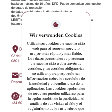
Camboya
hasta un máximo de 10 años. DPD: Puede comunicar con nuestro
delegado de protección
Camerún
de datos escribiendo a la dirección siguiente:
dpd@reproclinic.com
Canadá
LEGITIMACIÓN: Consentimiento de la persona interesada al
tratamiento de sus datos.
Cabo Verde
Islas Caimán
Wir verwenden Cookies
República Centroafricana
Utilizamos cookies en nuestro sitio
web para ofrecer un servicio
Dirección
Chad
mejor, más rápido y más fiable.
C/ del Comte d’Urgell, 46
Chile
Los datos personales se procesan
08011 Barcelona, Spain
en nuestro sitio web a través de
China
cookies, y las cookies obligatorias
se utilizan para proporcionar
Isla de Navidad
Email
información sobre los servicios de
Reproclinic@reproclinic.com
Islas Cocos (Keeling)
la sociedad y el rendimiento de la
aplicación. Las cookies opcionales
Colombia
de terceros pueden utilizarse para
WhatsApp
Comoras
la optimización de la publicidad, el
+34 602 25 31 52
análisis de sus visitas al sitio y el
Congo
seguimiento de los miembros que